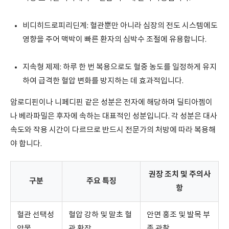
비디히드로피리딘계: 혈관뿐만 아니라 심장의 전도 시스템에도
영향을 주어 맥박이 빠른 환자의 심박수 조절에 유용합니다.
지속형 제제: 하루 한 번 복용으로도 혈중 농도를 일정하게 유지
하여 급격한 혈압 변화를 방지하는 데 효과적입니다.
암로디핀이나 니페디핀 같은 성분은 전자에 해당하며 딜티아젬이
나 베라파밀은 후자에 속하는 대표적인 성분입니다. 각 성분은 대사
속도와 작용 시간이 다르므로 반드시 전문가의 처방에 따라 복용해
야 합니다.
권장 조치 및 주의사
구분
주요 특징
항
혈관 선택성
혈압 강하 및 말초 혈
안면 홍조 및 발목 부
약물
관 확장
종 관찰