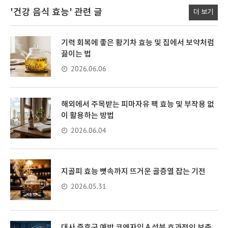
'건강 음식 효능'
관련 글
더 보기
기력 회복에 좋은 황기차 효능 및 집에서 보약처럼
끓이는 법
2026.06.06
해외에서 주목받는 피마자유 팩 효능 및 부작용 없
이 활용하는 방법
2026.06.04
지골피 효능 뼛속까지 뜨거운 골증열 잡는 기전
2026.05.31
대사 증후군 예방 코엔자임 A 성분 효과적인 보충